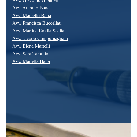
Avv. Giacomo Gualtieri
Avv. Antonio Bana
Avv. Marcello Bana
Avv. Francisca Buccellati
Avv. Martina Emilia Scalia
Avv. Jacopo Campomagnani
Avv. Elena Martelli
Avv. Sara Tarantini
Avv. Mariella Bana