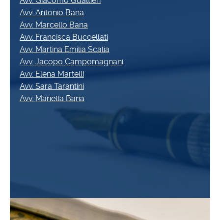
Avv. Giacomo Gualtieri
Avv. Antonio Bana
Avv. Marcello Bana
Avv. Francisca Buccellati
Avv. Martina Emilia Scalia
Avv. Jacopo Campomagnani
Avv. Elena Martelli
Avv. Sara Tarantini
Avv. Mariella Bana