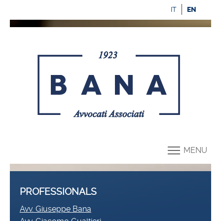
IT
EN
MENU
PROFESSIONALS
Avv. Giuseppe Bana