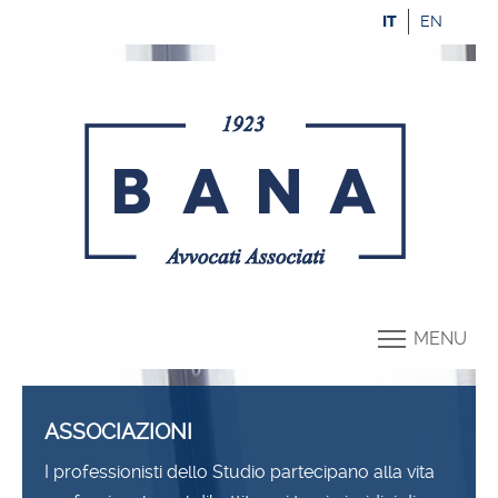
IT
EN
MENU
ASSOCIAZIONI
I professionisti dello Studio partecipano alla vita